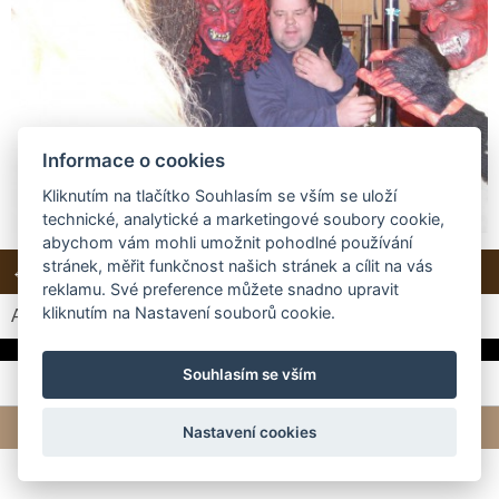
Informace o cookies
Kliknutím na tlačítko Souhlasím se vším se uloží
technické, analytické a marketingové soubory cookie,
abychom vám mohli umožnit pohodlné používání
stránek, měřit funkčnost našich stránek a cílit na vás
← Předchozí
Další →
Zpět do složky
reklamu. Své preference můžete snadno upravit
kliknutím na Nastavení souborů cookie.
Automatické procházení:
3
|
4
|
5
|
6
|
7
(čas ve vteřinách)
Souhlasím se vším
© 2026 eStránky.cz
|
Tvorba webových stránek
Nastavení cookies