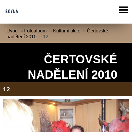
Úvod
»
Fotoalbum
»
Kulturní akce
»
Čertovské
nadělení 2010
»
12
ČERTOVSKÉ
NADĚLENÍ 2010
12