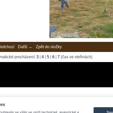
edchozí
Další →
Zpět do složky
matické procházení:
3
|
4
|
5
|
6
|
7
(čas ve vteřinách)
ies
© 2026 eStránky.cz
|
Tvorba webových stránek
Sou
Souhlasím se vším se uloží technické, analytické a