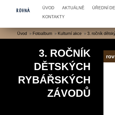
ÚVOD
AKTUÁLNĚ
ÚŘEDNÍ D
KONTAKTY
Úvod
»
Fotoalbum
»
Kulturní akce
»
3. ročník děts
3. ROČNÍK
ro
DĚTSKÝCH
RYBÁŘSKÝCH
ZÁVODŮ