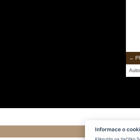
← Př
Auto
Informace o cook
Kliknutím na tlačítko 