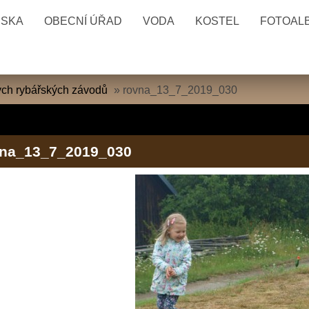
ESKA
OBECNÍ ÚŘAD
VODA
KOSTEL
FOTOAL
kých rybářských závodů
»
rovna_13_7_2019_030
vna_13_7_2019_030