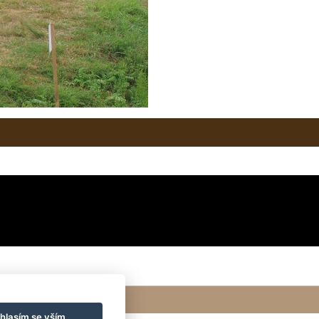
hlasím se vším