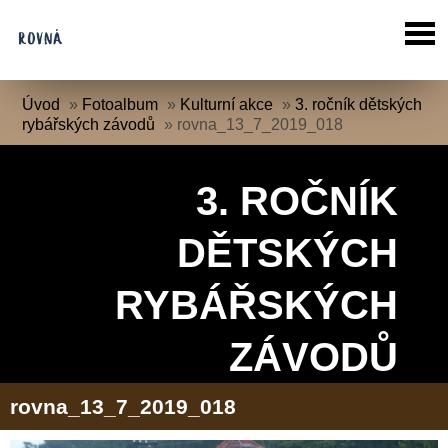
Úvod
»
Fotoalbum
»
Kulturní akce
»
3. ročník dětských
rybářských závodů
»
rovna_13_7_2019_018
3. ROČNÍK
DĚTSKÝCH
RYBÁŘSKÝCH
ZÁVODŮ
rovna_13_7_2019_018