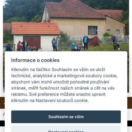
Informace o cookies
Kliknutím na tlačítko Souhlasím se vším se uloží
technické, analytické a marketingové soubory cookie,
abychom vám mohli umožnit pohodlné používání
stránek, měřit funkčnost našich stránek a cílit na vás
reklamu. Své preference můžete snadno upravit
kliknutím na Nastavení souborů cookie.
← Předchozí
Další →
Zpět do složky
Automatické procházení:
3
|
4
|
5
|
6
|
7
(čas ve vteřinách)
Souhlasím se vším