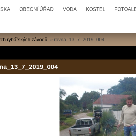
ESKA
OBECNÍ ÚŘAD
VODA
KOSTEL
FOTOAL
kých rybářských závodů
»
rovna_13_7_2019_004
vna_13_7_2019_004