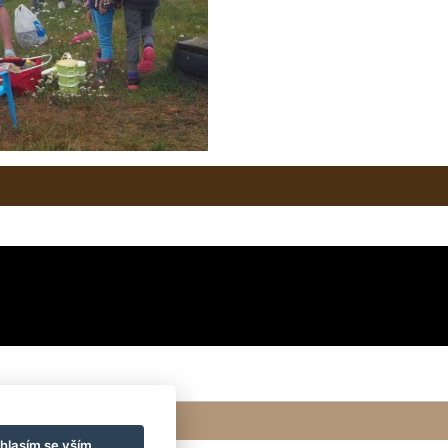
hlasím se vším