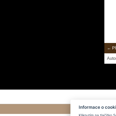
← Př
Auto
Informace o cook
Kliknutím na tlačítko 