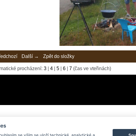
edchozí
Další →
Zpět do složky
matické procházení:
3
|
4
|
5
|
6
|
7
(čas ve vteřinách)
ies
© 2026 eStránky.cz
|
Tvorba webových stránek
Sou
Souhlasím se vším se uloží technické, analytické a