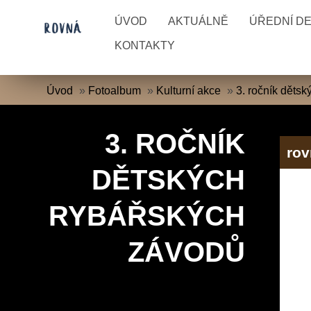
ÚVOD
AKTUÁLNĚ
ÚŘEDNÍ D
KONTAKTY
Úvod
»
Fotoalbum
»
Kulturní akce
»
3. ročník děts
3. ROČNÍK
ro
DĚTSKÝCH
RYBÁŘSKÝCH
ZÁVODŮ