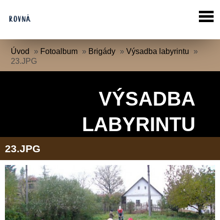
Úvod
»
Fotoalbum
»
Brigády
»
Výsadba labyrintu
»
23.JPG
VÝSADBA
LABYRINTU
23.JPG