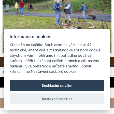
Informace o cookies
Kliknutím na tlačítko Souhlasím se vším se uloží
technické, analytické a marketingové soubory cookie,
abychom vám mohli umožnit pohodlné používání
stránek, měřit funkčnost našich stránek a cílit na vás
← Předchozí
Zpět do složky
reklamu. Své preference můžete snadno upravit
kliknutím na Nastavení souborů cookie.
Automatické procházení:
3
|
4
|
5
|
6
|
7
(čas ve vteřinách)
A až příště zase něco vymyslíme, tak se snad opět sejdeme :-)
Souhlasím se vším
Nastavení cookies
© 2026 eStránky.cz
|
Tvorba webových stránek