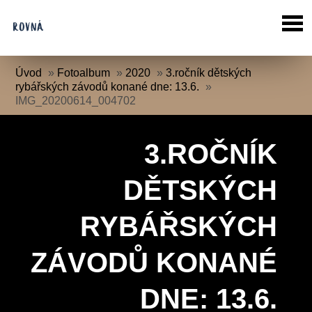
Úvod
»
Fotoalbum
»
2020
»
3.ročník dětských
rybářských závodů konané dne: 13.6.
»
IMG_20200614_004702
3.ROČNÍK
DĚTSKÝCH
RYBÁŘSKÝCH
ZÁVODŮ KONANÉ
DNE: 13.6.