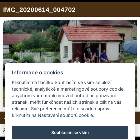
IMG_20200614_004702
Informace o cookies
Kliknutím na tlačítko Souhlasím se vším se uloží
technické, analytické a marketingové soubory cookie,
abychom vám mohli umožnit pohodlné používání
stránek, měřit funkčnost našich stránek a cílit na vás
reklamu. Své preference můžete snadno upravit
kliknutím na Nastavení souborů cookie.
← Předchozí
Další →
Zpět do složky
Automatické procházení:
3
|
4
|
5
|
6
|
7
(čas ve vteřinách)
Souhlasím se vším