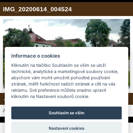
IMG_20200614_004524
Informace o cookies
Kliknutím na tlačítko Souhlasím se vším se uloží
technické, analytické a marketingové soubory cookie,
abychom vám mohli umožnit pohodlné používání
stránek, měřit funkčnost našich stránek a cílit na vás
reklamu. Své preference můžete snadno upravit
kliknutím na Nastavení souborů cookie.
← Předchozí
Další →
Zpět do složky
Automatické procházení:
3
|
4
|
5
|
6
|
7
(čas ve vteřinách)
Souhlasím se vším
Nastavení cookies