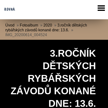
Úvod
»
Fotoalbum
»
2020
»
3.ročník dětských
rybářských závodů konané dne: 13.6.
»
IMG_20200614_004524
3.ROČNÍK
DĚTSKÝCH
RYBÁŘSKÝCH
ZÁVODŮ KONANÉ
DNE: 13.6.