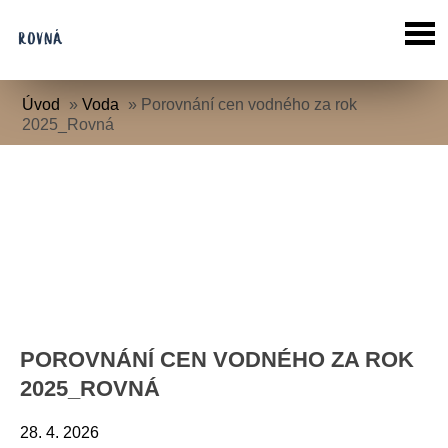
Úvod
»
Voda
»
Porovnání cen vodného za rok
2025_Rovná
POROVNÁNÍ CEN VODNÉHO ZA ROK
2025_ROVNÁ
28. 4. 2026