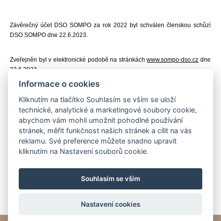
Závěrečný účet DSO SOMPO za rok 2022 byl schválen členskou schůzí
DSO SOMPO dne 22.6.2023.
Zveřejněn byl v elektronické podobě na stránkách
www.sompo-dso.cz
dne
23.6.2023.
Informace o cookies
Do listinné podoby je možné nahlédnout v kanceláři starosty Města
Kliknutím na tlačítko Souhlasím se vším se uloží
Černovice, Mariánské nám. 718, 39494 Černovice.
technické, analytické a marketingové soubory cookie,
abychom vám mohli umožnit pohodlné používání
stránek, měřit funkčnost našich stránek a cílit na vás
reklamu. Své preference můžete snadno upravit
kliknutím na Nastavení souborů cookie.
Závěrečný účet za rok 2022, DSO SOMPO.pdf
Souhlasím se vším
Nastavení cookies