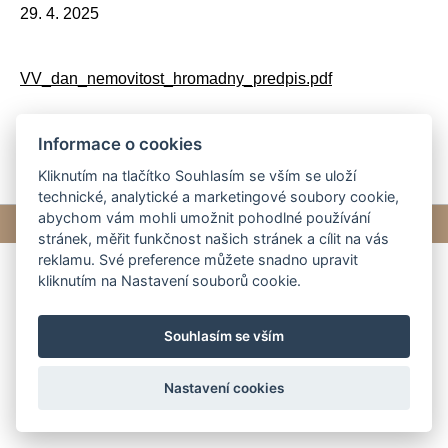
29. 4. 2025
VV_dan_nemovitost_hromadny_predpis.pdf
Informace o cookies
Kliknutím na tlačítko Souhlasím se vším se uloží
technické, analytické a marketingové soubory cookie,
abychom vám mohli umožnit pohodlné používání
© 2026 eStránky.cz
|
Tvorba webových stránek
stránek, měřit funkčnost našich stránek a cílit na vás
reklamu. Své preference můžete snadno upravit
kliknutím na Nastavení souborů cookie.
Souhlasím se vším
Nastavení cookies