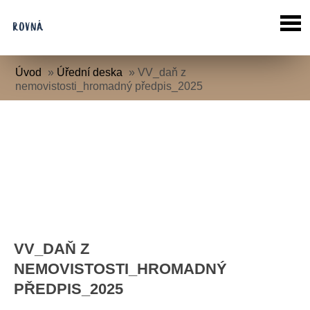
Úvod
»
Úřední deska
»
VV_daň z
nemovistosti_hromadný předpis_2025
VV_DAŇ Z
NEMOVISTOSTI_HROMADNÝ
PŘEDPIS_2025