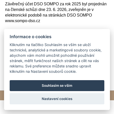
Závěrečný účet DSO SOMPO za rok 2025 byl projednán
na členské schůzi dne 23. 6. 2026, zveřejněn je v
elektronické podobě na stránkách DSO SOMPO
www.sompo-dso.cz
Informace o cookies
Závěrečný účet 2025_DSO SOMPO.pdf
Kliknutím na tlačítko Souhlasím se vším se uloží
technické, analytické a marketingové soubory cookie,
Zpráva o přezkoumání hospodaření za rok 2025_DSO
abychom vám mohli umožnit pohodlné používání
Sompo_final.pdf
stránek, měřit funkčnost našich stránek a cílit na vás
reklamu. Své preference můžete snadno upravit
kliknutím na Nastavení souborů cookie.
Souhlasím se vším
© 2026 eStránky.cz
|
Tvorba webových stránek
Nastavení cookies