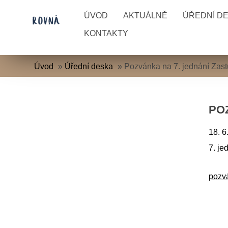
ÚVOD
AKTUÁLNĚ
ÚŘEDNÍ D
KONTAKTY
Úvod
»
Úřední deska
»
Pozvánka na 7. jednání Zast
POZ
18. 6
7. je
pozvá