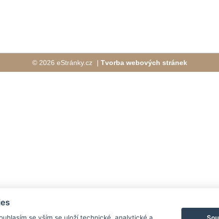
© 2026 eStránky.cz
|
Tvorba webových stránek
ies
Sou
Souhlasím se vším se uloží technické, analytické a