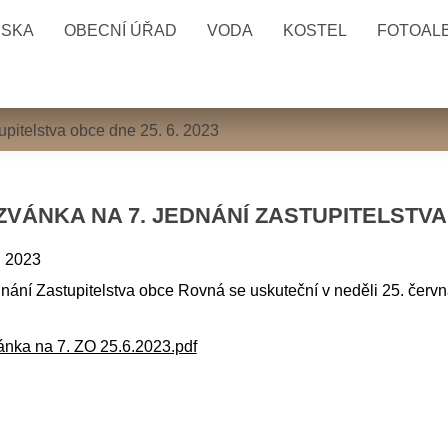
ESKA
OBECNÍ ÚŘAD
VODA
KOSTEL
FOTOAL
upitelstva obce dne 25. 6. 2023
VÁNKA NA 7. JEDNÁNÍ ZASTUPITELSTVA O
. 2023
dnání Zastupitelstva obce Rovná se uskuteční v neděli 25. če
nka na 7. ZO 25.6.2023.pdf