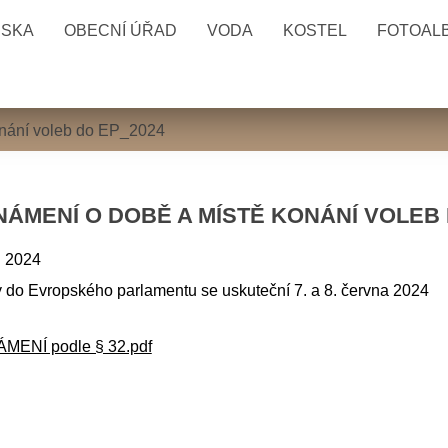
ESKA
OBECNÍ ÚŘAD
VODA
KOSTEL
FOTOAL
onání voleb do EP_2024
NÁMENÍ O DOBĚ A MÍSTĚ KONÁNÍ VOLEB 
. 2024
 do Evropského parlamentu se uskuteční 7. a 8. června 2024
MENÍ podle § 32.pdf