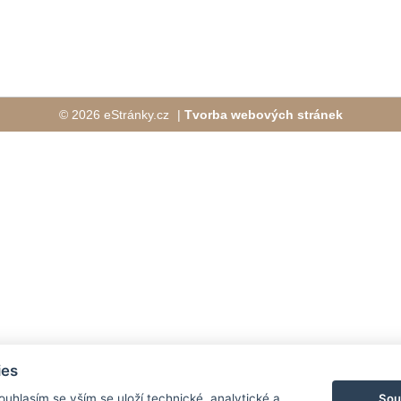
© 2026 eStránky.cz
|
Tvorba webových stránek
ies
Sou
Souhlasím se vším se uloží technické, analytické a