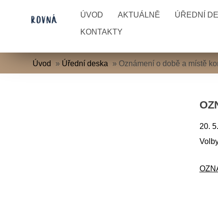
ÚVOD
AKTUÁLNĚ
ÚŘEDNÍ D
KONTAKTY
Úvod
»
Úřední deska
»
Oznámení o době a místě k
OZ
20. 5
Volby
OZNÁ