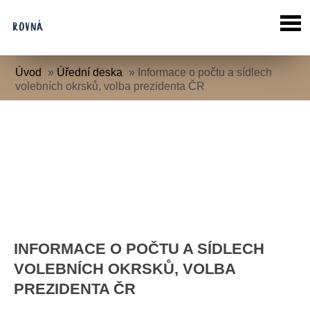
Úvod
»
Úřední deska
»
Informace o počtu a sídlech
volebních okrsků, volba prezidenta ČR
INFORMACE O POČTU A SÍDLECH
VOLEBNÍCH OKRSKŮ, VOLBA
PREZIDENTA ČR