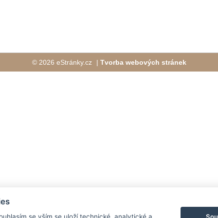
© 2026 eStránky.cz
|
Tvorba webových stránek
ies
Sou
Souhlasím se vším se uloží technické, analytické a