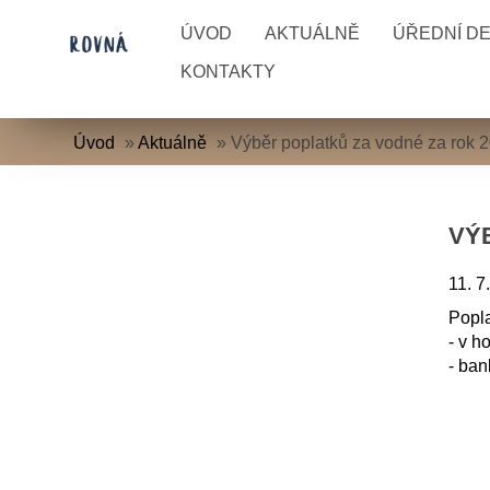
ÚVOD
AKTUÁLNĚ
ÚŘEDNÍ D
KONTAKTY
Úvod
»
Aktuálně
»
Výběr poplatků za vodné za rok 
VÝ
11. 7
Popla
- v h
- ba