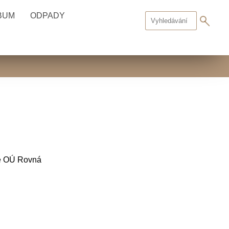
BUM
ODPADY
ově OÚ Rovná