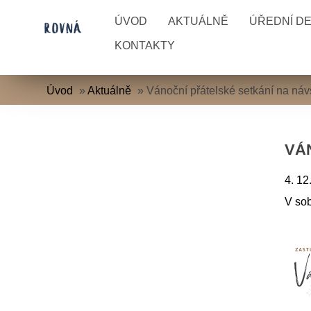
ÚVOD
AKTUÁLNĚ
ÚŘEDNÍ D
KONTAKTY
Úvod
»
Aktuálně
»
Vánoční přátelské setkání na náv
VÁ
4. 12
V sob