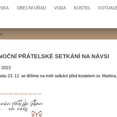
ESKA
OBECNÍ ÚŘAD
VODA
KOSTEL
FOTOAL
si
NOČNÍ PŘÁTELSKÉ SETKÁNÍ NA NÁVSI
. 2023
otu 23. 12. se těšíme na milé setkání před kostelem sv. Martin