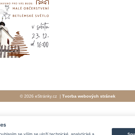
© 2026 eStránky.cz
|
Tvorba webových stránek
ies
Sou
Souhlasím se vším se uloží technické, analytické a