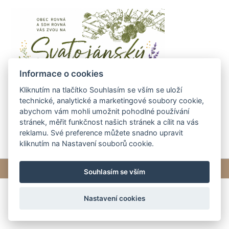
Informace o cookies
Kliknutím na tlačítko Souhlasím se vším se uloží
technické, analytické a marketingové soubory cookie,
abychom vám mohli umožnit pohodlné používání
stránek, měřit funkčnost našich stránek a cílit na vás
reklamu. Své preference můžete snadno upravit
kliknutím na Nastavení souborů cookie.
© 2026 eStránky.cz
|
Tvorba webových stránek
Souhlasím se vším
Nastavení cookies